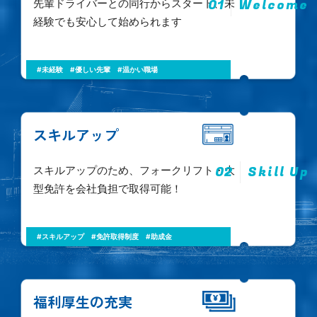
01
Welcome
先輩ドライバーとの同行からスタート、未
経験でも安心して始められます
#未経験
#優しい先輩
#温かい職場
スキルアップ
02
Skill Up
スキルアップのため、フォークリフト・大
型免許を会社負担で取得可能！
#スキルアップ
#免許取得制度
#助成金
福利厚生の充実