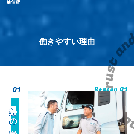
通信費
働きやすい理由
01
Reason 01
風通しの良い職場環境
風通しの良い職場環境