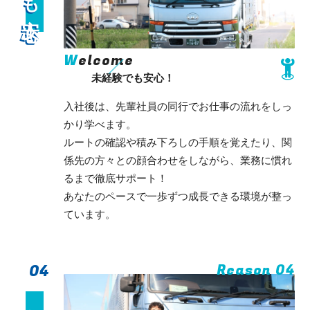
W
elcome
未経験でも安心！
入社後は、先輩社員の同行でお仕事の流れをしっ
かり学べます。
ルートの確認や積み下ろしの手順を覚えたり、関
係先の方々との顔合わせをしながら、業務に慣れ
るまで徹底サポート！
あなたのペースで一歩ずつ成長できる環境が整っ
ています。
04
Reason 04
資格取得支援制度
資格取得支援制度