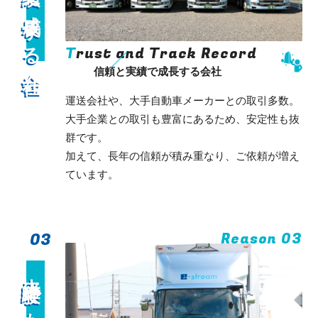
信頼と実績で成長する会社
信頼と実績で成長する会社
T
rust and Track Record
信頼と実績で成長する会社
運送会社や、大手自動車メーカーとの取引多数。
⼤⼿企業との取引も豊富にあるため、安定性も抜
群です。
加えて、⻑年の信頼が積み重なり、ご依頼が増え
ています。
03
Reason 03
未経験でも安心！
未経験でも安心！