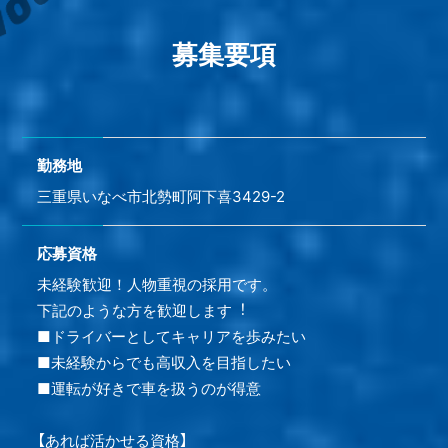
募集要項
勤務地
三重県いなべ市北勢町阿下喜3429-2
応募資格
未経験歓迎！人物重視の採用です。
下記のような⽅を歓迎します︕
■ドライバーとしてキャリアを歩みたい
■未経験からでも⾼収⼊を⽬指したい
■運転が好きで⾞を扱うのが得意
【あれば活かせる資格】