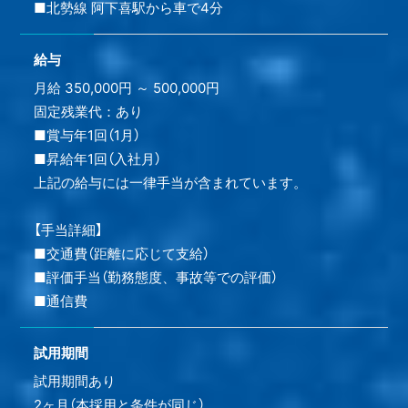
■北勢線 阿下喜駅から車で4分
給与
月給 350,000円 ～ 500,000円
固定残業代：あり
■賞与年1回（1月）
■昇給年1回（入社月）
上記の給与には一律手当が含まれています。
【手当詳細】
■交通費（距離に応じて支給）
■評価手当（勤務態度、事故等での評価）
■通信費
試用期間
試用期間あり
2ヶ月（本採用と条件が同じ）