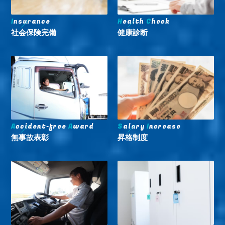
I
nsurance
H
ealth
C
heck
社会保険完備
健康診断
A
ccident-free
A
ward
S
alary
I
ncrease
無事故表彰
昇格制度