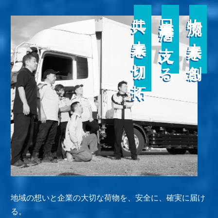
共に未来を切り拓く
日本経済を支える
物流で未来を創る
共に未来を切り拓く
日本経済を支える
物流で未来を創る
地域の想いと企業の大切な荷物を、安全に、確実に届け
る。