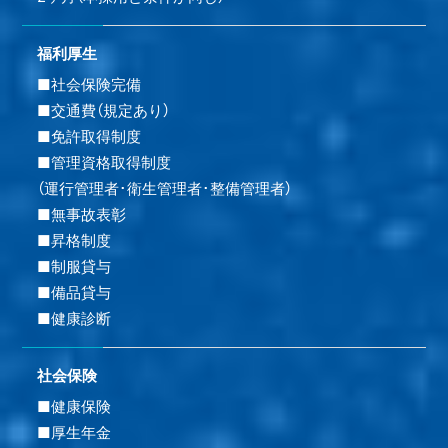
福利厚生
■社会保険完備
■交通費（規定あり）
■免許取得制度
■管理資格取得制度
（運行管理者･衛生管理者･整備管理者）
■無事故表彰
■昇格制度
■制服貸与
■備品貸与
■健康診断
社会保険
■健康保険
■厚生年金