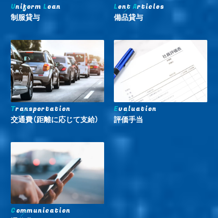
U
niform
L
oan
L
ent
A
rticles
制服貸与
備品貸与
T
ransportation
E
valuation
交通費（距離に応じて支給）
評価手当
C
ommunication