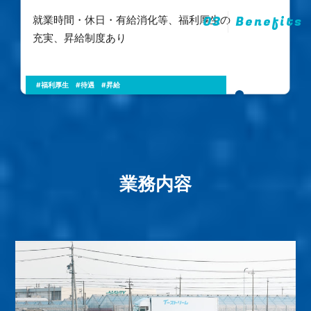
03
Benefits
就業時間・休日・有給消化等、福利厚生の
充実、昇給制度あり
#福利厚生
#待遇
#昇給
業務内容